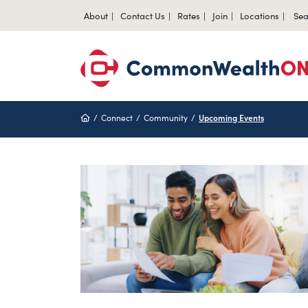
About
Contact Us
Rates
Join
Locations
Sea
Home
Connect
Community
Upcoming Events