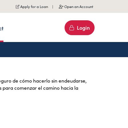
Apply for a Loan
Open an Account
Login
ct
seguro de cómo hacerlo sin endeudarse,
tas para comenzar el camino hacia la